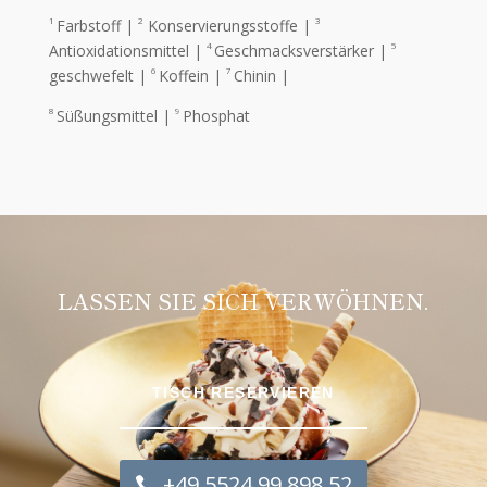
1
2
3
Farbstoff |
Konservierungsstoffe |
4
5
Antioxidationsmittel |
Geschmacksverstärker |
6
7
geschwefelt |
Koffein |
Chinin |
8
9
Süßungsmittel |
Phosphat
LASSEN SIE SICH VERWÖHNEN.
TISCH RESERVIEREN
+49 5524 99 898 52